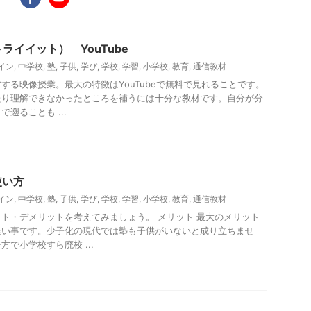
（トライイット） YouTube
イン
,
中学校
,
塾
,
子供
,
学び
,
学校
,
学習
,
小学校
,
教育
,
通信教材
する映像授業。最大の特徴はYouTubeで無料で見れることです。
たり理解できなかったところを補うには十分な教材です。自分が分
遡ることも ...
使い方
イン
,
中学校
,
塾
,
子供
,
学び
,
学校
,
学習
,
小学校
,
教育
,
通信教材
ト・デメリットを考えてみましょう。 メリット 最大のメリット
無い事です。少子化の現代では塾も子供がいないと成り立ちませ
で小学校すら廃校 ...