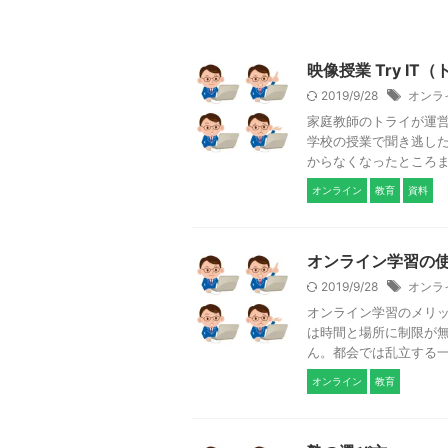
映像授業 Try IT
2019/9/28
オンラ
家庭教師のトライが運営
学校の授業で聞き逃し
からなくなったところまで
オンライン
教育
資料
オンライン学習の
2019/9/28
オンラ
オンライン学習のメリッ
は時間と場所に制限が
ん。都会では乱立する一方
オンライン
教育