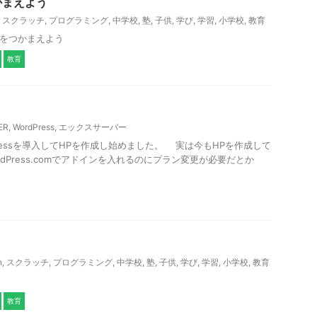
かまえよう
,
スクラッチ
,
プログラミング
,
中学校
,
塾
,
子供
,
学び
,
学習
,
小学校
,
教育
ールをつかまえよう
教育
ER
,
WordPress
,
エックスサーバー
rdPressを導入してHPを作成し始めました。 実は今もHPを作成して
dPress.comでアドインを入れるのにプラン変更が必要だとか
h
,
スクラッチ
,
プログラミング
,
中学校
,
塾
,
子供
,
学び
,
学習
,
小学校
,
教育
教育