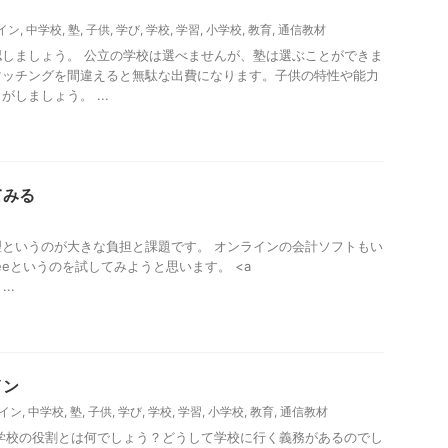
イン
,
中学校
,
塾
,
子供
,
学び
,
学校
,
学習
,
小学校
,
教育
,
通信教材
しましょう。 公立の学校は選べませんが、塾は選ぶことができま
マッチングを間違えると無駄な出費になります。子供の特性や能力
しましょう。 ...
てみる
というのが大きな負担と課題です。 オンラインの会計ソフトもい
eeというのを試してみようと思います。 <a
...
イン
イン
,
中学校
,
塾
,
子供
,
学び
,
学校
,
学習
,
小学校
,
教育
,
通信教材
学校の役割とは何でしょう？どうして学校に行く義務があるのでし