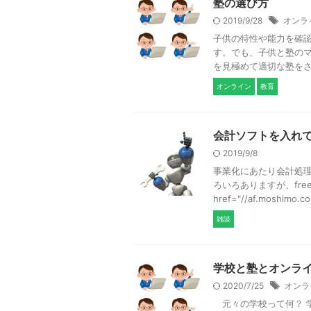
塾の選び方
2019/9/28
オンラ
子供の特性や能力を確認
す。でも、子供と塾の
を見極めて適切な塾をさが
オンライン
教育
会計ソフトを入れ
2019/9/8
事業化にあたり会計処理
ろいろありますが、fre
href="//af.moshimo.co 
雑談
学校と塾とオンラ
2020/7/25
オンラ
元々の学校って何？ 