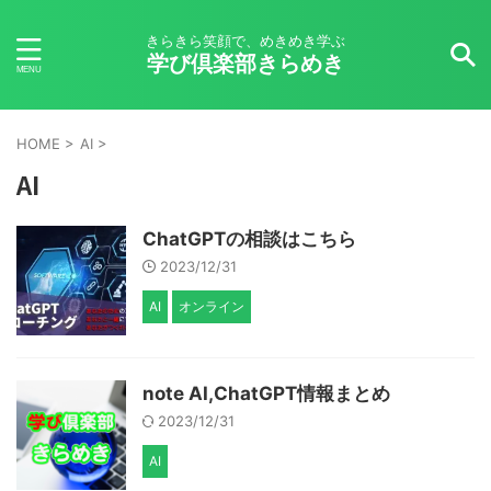
きらきら笑顔で、めきめき学ぶ
学び倶楽部きらめき
HOME
>
AI
>
AI
ChatGPTの相談はこちら
2023/12/31
AI
オンライン
note AI,ChatGPT情報まとめ
2023/12/31
AI