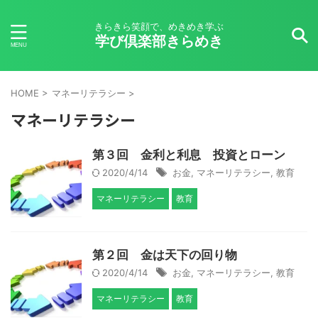
きらきら笑顔で、めきめき学ぶ
学び倶楽部きらめき
HOME
>
マネーリテラシー
>
マネーリテラシー
第３回 金利と利息 投資とローン
2020/4/14
お金
,
マネーリテラシー
,
教育
マネーリテラシー
教育
第２回 金は天下の回り物
2020/4/14
お金
,
マネーリテラシー
,
教育
マネーリテラシー
教育