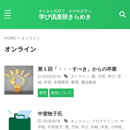
きらきら笑顔で、めきめき学ぶ
学び倶楽部きらめき
HOME
>
オンライン
オンライン
第１回「・・・すべき」からの卒業
2020/4/14
オンライン
,
塾
,
子供
,
学び
,
学
校
,
学習
,
学習障害
,
教育
,
通信教材
教育
教育について
中室牧子氏
2019/8/18
オンライン
,
プログラミング
,
中
学校
,
中室牧子
,
塾
,
子供
,
学び
,
学校
,
学習
,
小学校
,