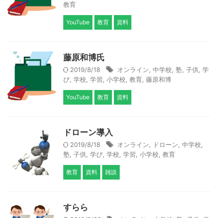
教育
YouTube
教育
資料
藤原和博氏
2019/8/18
オンライン
,
中学校
,
塾
,
子供
,
学
び
,
学校
,
学習
,
小学校
,
教育
,
藤原和博
YouTube
教育
資料
ドローン導入
2019/8/18
オンライン
,
ドローン
,
中学校
,
塾
,
子供
,
学び
,
学校
,
学習
,
小学校
,
教育
教育
資料
雑談
すらら