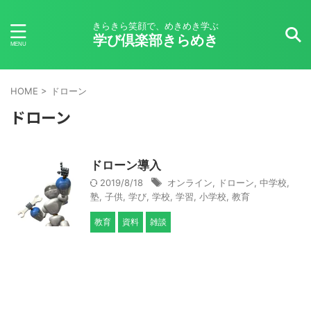
きらきら笑顔で、めきめき学ぶ
学び倶楽部きらめき
HOME
>
ドローン
ドローン
ドローン導入
2019/8/18
オンライン
,
ドローン
,
中学校
,
塾
,
子供
,
学び
,
学校
,
学習
,
小学校
,
教育
教育
資料
雑談