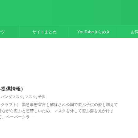
ンツ
サイトまとめ
YouTubeきらめき
お
料提供情報）
,
パンダマスク
,
マスク
,
子供
クラフト） 緊急事態宣言も解除され公園で遊ぶ子供の姿も増えて
けながら遊ぶと息苦しいため、マスクを外して遊ぶ姿を見かけま
、ペーパークラ ...