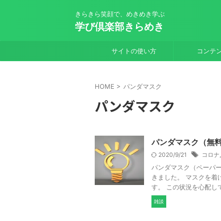
きらきら笑顔で、めきめき学ぶ
学び倶楽部きらめき
サイトの使い方
コンテ
HOME
>
パンダマスク
パンダマスク
パンダマスク（無
2020/9/21
コロナ
パンダマスク（ペーパー
きました。 マスクを着
す。 この状況を心配して
雑談