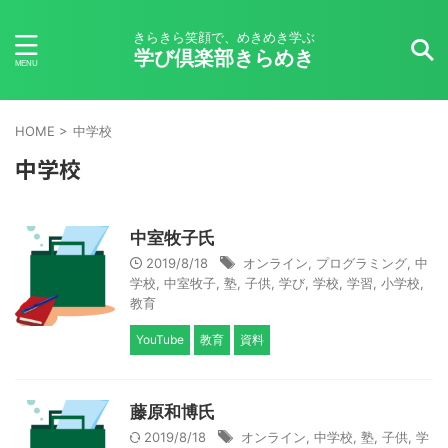
きらきら笑顔で、めきめき学ぶ
学び倶楽部きらめき
HOME
>
中学校
中学校
中室牧子氏
2019/8/18
オンライン
,
プログラミング
,
中
学校
,
中室牧子
,
塾
,
子供
,
学び
,
学校
,
学習
,
小学校
,
教育
YouTube
教育
資料
藤原和博氏
2019/8/18
オンライン
,
中学校
,
塾
,
子供
,
学