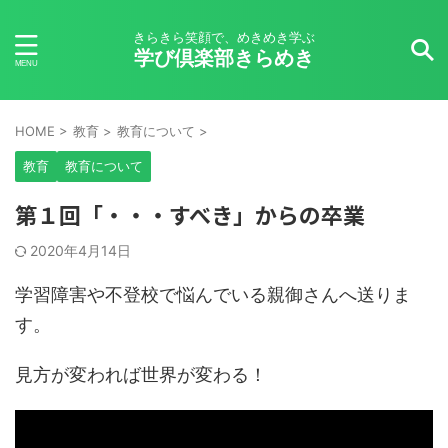
きらきら笑顔で、めきめき学ぶ
学び倶楽部きらめき
HOME
>
教育
>
教育について
>
教育
教育について
第１回「・・・すべき」からの卒業
2020年4月14日
学習障害や不登校で悩んでいる親御さんへ送りま
す。
見方が変われば世界が変わる！