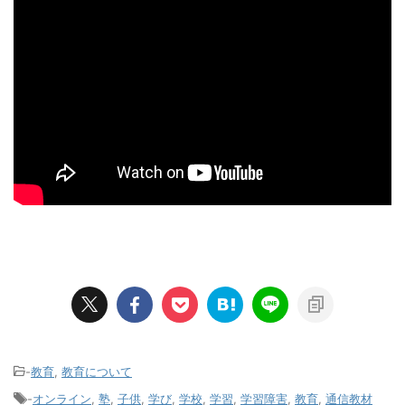
-
教育
,
教育について
-
オンライン
,
塾
,
子供
,
学び
,
学校
,
学習
,
学習障害
,
教育
,
通信教材