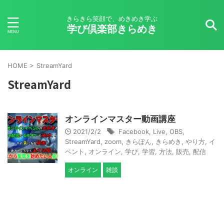
きらきら笑顔で、めきめき学ぶ
学び倶楽部きらめき
HOME
>
StreamYard
StreamYard
オンラインマスター動画講座
2021/2/2
Facebook
,
Live
,
OBS
,
StreamYard
,
zoom
,
きらぽん
,
きらめき
,
やり方
,
イ
ベント
,
オンライン
,
学び
,
学習
,
方法
,
販売
,
配信
オンライン
雑談