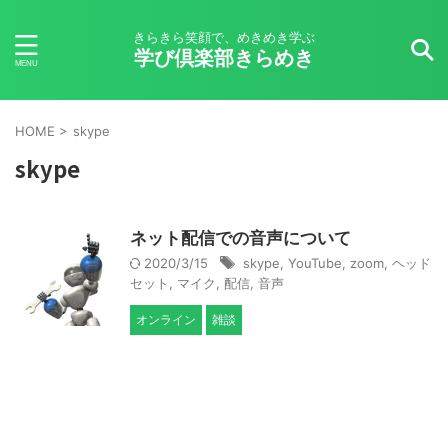
きらきら笑顔で、めきめき学ぶ
学び倶楽部きらめき
HOME
>
skype
skype
ネット配信での音声について
2020/3/15
skype
,
YouTube
,
zoom
,
ヘッド
セット
,
マイク
,
配信
,
音声
オンライン
雑談