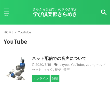
きらきら笑顔で、めきめき学ぶ
学び倶楽部きらめき
HOME
>
YouTube
YouTube
ネット配信での音声について
2020/3/15
skype
,
YouTube
,
zoom
,
ヘッド
セット
,
マイク
,
配信
,
音声
オンライン
雑談